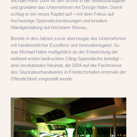
Michael Hahn 2004 für den Schritt in die Selbstständigkeit
und gründete das Unternehmen Art Design Hahn. Damit
schlug er ein neues Kapitel auf – mit dem Fokus auf
hochwertige Spanndeckenlösungen und kreative
Wandgestaltung auf höchstem Niveau.
Bereits in den Jahren zuvor überzeugte das Unternehmen
mit handwerklicher Exzellenz und Innovationsgeist. So
war Michael Hahn maßgeblich an der Entwicklung der
weltweit ersten bedruckten Ciling-Spanndecke beteiligt –
eine revolutionäre Neuheit, die 2004 auf der Fachmesse
des Stuckateurhandwerks in Friedrichshafen erstmals der
Öffentlichkeit vorgestellt wurde.