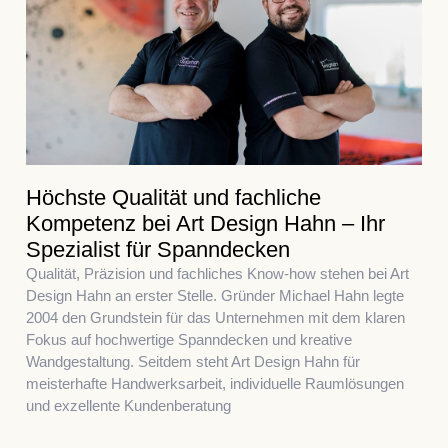
Höchste Qualität und fachliche
Kompetenz bei Art Design Hahn – Ihr
Spezialist für Spanndecken
Qualität, Präzision und fachliches Know-how stehen bei Art
Design Hahn an erster Stelle. Gründer Michael Hahn legte
2004 den Grundstein für das Unternehmen mit dem klaren
Fokus auf hochwertige Spanndecken und kreative
Wandgestaltung. Seitdem steht Art Design Hahn für
meisterhafte Handwerksarbeit, individuelle Raumlösungen
und exzellente Kundenberatung