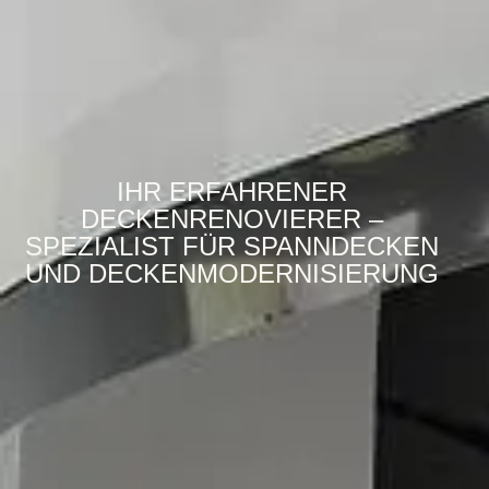
IHR ERFAHRENER
DECKENRENOVIERER –
SPEZIALIST FÜR SPANNDECKEN
UND DECKENMODER­NISIERUNG