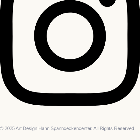
© 2025 Art Design Hahn Spanndeckencenter. All Rights Reserved