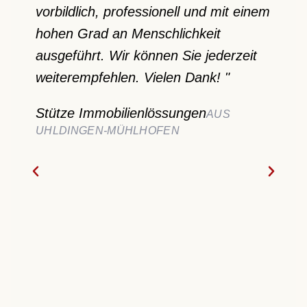
vorbildlich, professionell und mit einem
Infor
hohen Grad an Menschlichkeit
Schwe
ausgeführt. Wir können Sie jederzeit
Schau
weiterempfehlen. Vielen Dank! "
Studio
Berat
Stütze Immobilienlössungen
AUS
unser
UHLDINGEN-MÜHLHOFEN
entsp
dann 
Schri
schön
Wohnz
herum
eine 
Zeitf