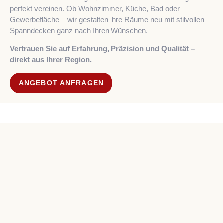
perfekt vereinen. Ob Wohnzimmer, Küche, Bad oder
Gewerbefläche – wir gestalten Ihre Räume neu mit stilvollen
Spanndecken ganz nach Ihren Wünschen.
Vertrauen Sie auf Erfahrung, Präzision und Qualität –
direkt aus Ihrer Region.
ANGEBOT ANFRAGEN
Art Design
ÖFFNUNGSZEITEN
SHORTLINKS
Ausstellungsbesuch
Neuigkeiten
Hahn
nur nach
Kontakt
Spanndeckencenter