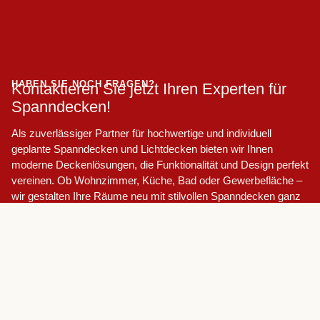
HABEN SIE NOCH FRAGEN?
Kontaktieren Sie jetzt Ihren Experten für
Spanndecken!
Als zuverlässiger Partner für hochwertige und individuell
geplante Spanndecken und Lichtdecken bieten wir Ihnen
moderne Deckenlösungen, die Funktionalität und Design perfekt
vereinen. Ob Wohnzimmer, Küche, Bad oder Gewerbefläche –
wir gestalten Ihre Räume neu mit stilvollen Spanndecken ganz
nach Ihren Wünschen.
Vertrauen Sie auf Erfahrung, Präzision und Qualität – direkt
aus Ihrer Region.
ANGEBOT ANFRAGEN