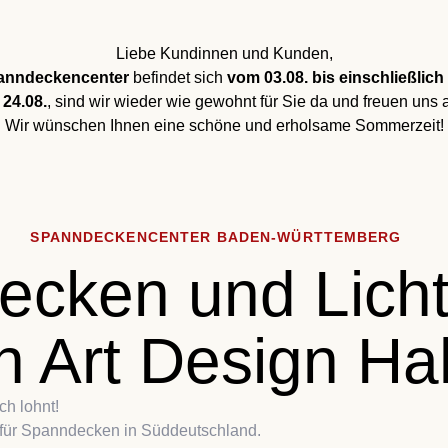
uhause eine ne
Liebe Kundinnen und Kunden,
anndeckencenter
befindet sich
vom 03.08. bis einschließlich 
Dimension
24.08.
, sind wir wieder wie gewohnt für Sie da und freuen uns a
Wir wünschen Ihnen eine schöne und erholsame Sommerzeit!
SPANNDECKENCENTER BADEN-WÜRTTEMBERG
ecken und Lich
n Art Design H
ch lohnt!
 für Spanndecken in Süddeutschland.