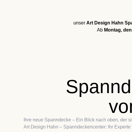
Z
unser
Art Design Hahn Sp
Ab
Montag, den 
Spannd
vo
Ihre neue Spanndecke – Ein Blick nach oben, der si
Art Design Hahn – Spanndeckencenter: Ihr Experte